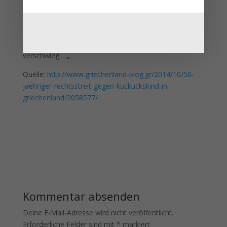
– zu der Schlussfolgerung, dass „die Beklagte ein Kind
aus einem erotischen Kontakt empfing, den sie in dem
kritischen Zeitraum der Empfängnis mit einem anderen
Mann hatte und während der Dauer des Prozesses
verschwieg …„.
Quelle:
http://www.griechenland-blog.gr/2014/10/50-
jaehriger-rechtsstreit-gegen-kuckuckskind-in-
griechenland/2058577/
Kommentar absenden
Deine E-Mail-Adresse wird nicht veröffentlicht.
Erforderliche Felder sind mit
*
markiert